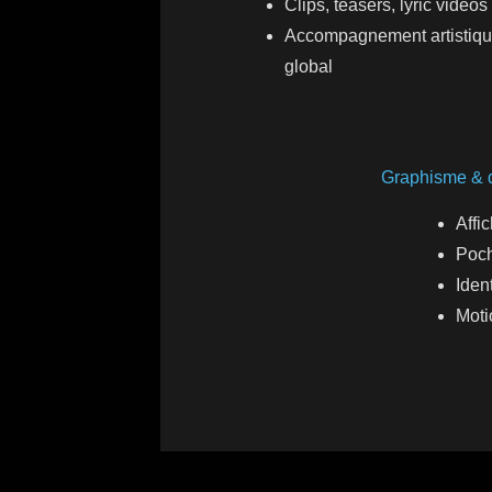
Clips, teasers, lyric vidéos
Accompagnement artistiq
global
Graphisme & 
Affi
Poch
Ident
Moti