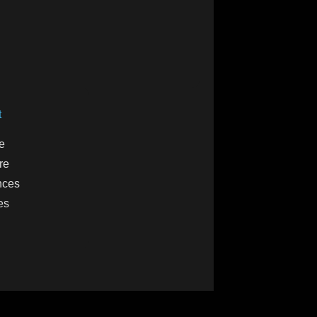
t
e
re
nces
es