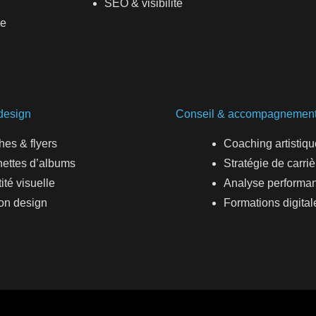
SEO & visibilité
ue
design
Conseil & accompagnemen
ches & flyers
Coaching artistiqu
ettes d’albums
Stratégie de carriè
ité visuelle
Analyse performa
on design
Formations digital